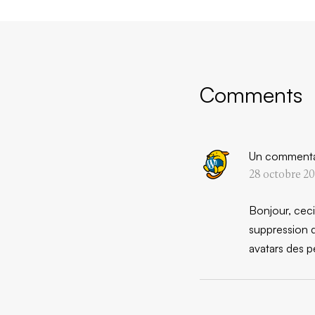
Comments
Un commenta
28 octobre 20
Bonjour, cec
suppression d
avatars des 