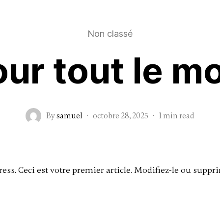
ATELIERS
INTERVENTIONS
À
Non classé
ur tout le m
By
samuel
·
octobre 28, 2025
·
1 min read
s. Ceci est votre premier article. Modifiez-le ou suppri