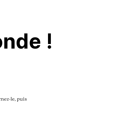
 PROPOS
CONTACT
onde !
mez-le, puis